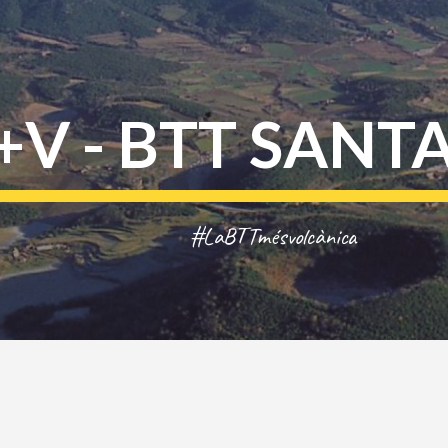
ip to main content
Skip to navigat
+V - BTT SANT
#LaBTTmésvolcànica