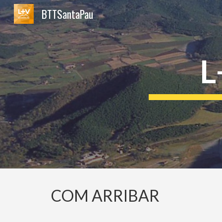
BTTSantaPau
Sk
L
COM ARRIBAR